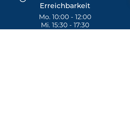
Erreichbarkeit
Mo. 10:00 - 12:00
Mi. 15:30 - 17:30
Bürozeiten nach
telefonischer
Vereinbarung
§
Rechtliches
Impressum
Datenschutz
Vereinssatzung
Beitragsordnung